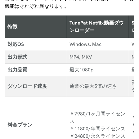
機能はそれぞれ異なります。
TunePat Netflix動画ダウ
St
特徴
ンローダー
ロ
対応OS
Windows, Mac
Wi
出力形式
MP4, MKV
MP
出力品質
最大1080p
最大
高
ダウンロード速度
通常の最大5倍の速さ
タ
￥7980/1ヶ月間ライセン
￥
ス
料金プラン
￥1
￥11800/年間ライセンス
￥2
￥24800/永久ライセンス