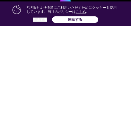
FliFlikをより快適にご利用いただくためにクッキーを使用
しています。当社のポリシーは
こちら
.
拒否する
同意する
FliFlik
Wonderful Digital life!
言語を変更
人気製品
人気記事
UltConv Video Converter
YouTubeのコツ
動画のコツ
Netflixのコツ
レビュー
U-NEXTのコツ
会社情報
FliFlikをフォロー: